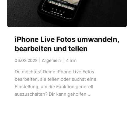
iPhone Live Fotos umwandeln,
bearbeiten und teilen
06.02.2022
Allgemein
4
min
Du möchtest Deine iPhone Live Fotos
bearbeiten, sie teilen oder suchst eine
Einstellung, um die Funktion generell
auszuschalten? Dir kann geholfen...