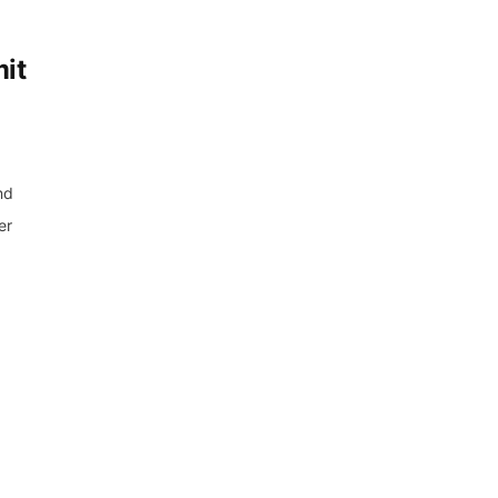
it
nd
er