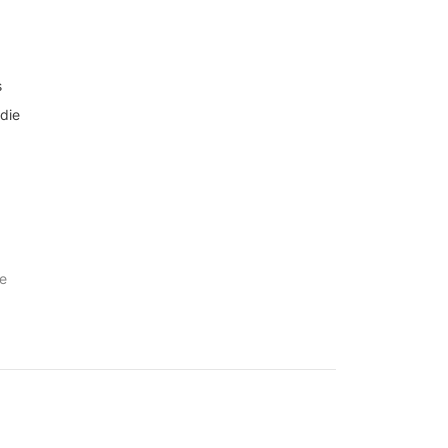
s
 die
e