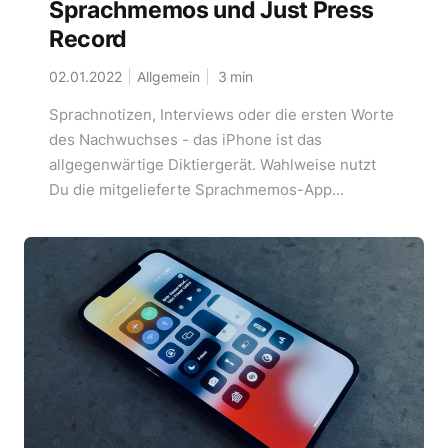
Sprachmemos und Just Press
Record
02.01.2022
Allgemein
3
min
Sprachnotizen, Interviews oder die ersten Worte
des Nachwuchses - das iPhone ist das
allgegenwärtige Diktiergerät. Wahlweise nutzt
Du die mitgelieferte Sprachmemos-App...