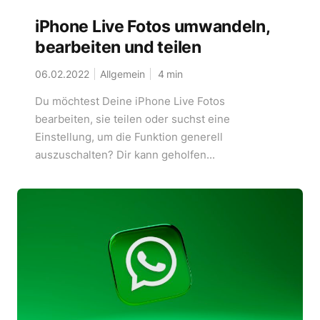
iPhone Live Fotos umwandeln,
bearbeiten und teilen
06.02.2022
Allgemein
4
min
Du möchtest Deine iPhone Live Fotos
bearbeiten, sie teilen oder suchst eine
Einstellung, um die Funktion generell
auszuschalten? Dir kann geholfen...