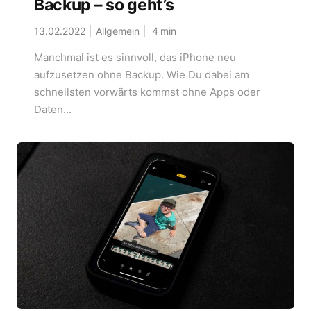
Backup – so geht’s
13.02.2022
Allgemein
4
min
Manchmal ist es sinnvoll, das iPhone neu
aufzusetzen ohne Backup. Wie Du dabei am
schnellsten vorwärts kommst ohne Apps oder
Daten...