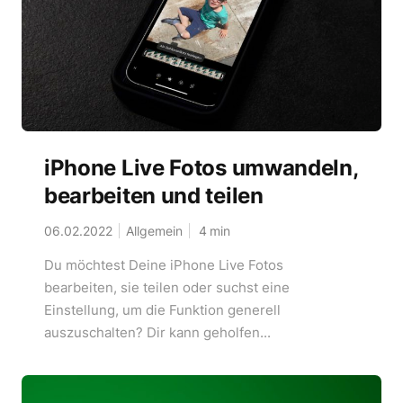
iPhone Live Fotos umwandeln,
bearbeiten und teilen
06.02.2022
Allgemein
4
min
Du möchtest Deine iPhone Live Fotos
bearbeiten, sie teilen oder suchst eine
Einstellung, um die Funktion generell
auszuschalten? Dir kann geholfen...