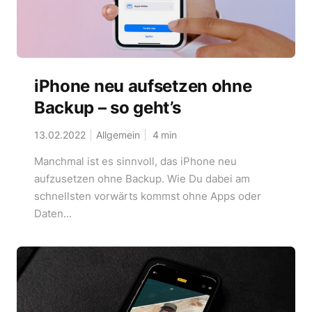
iPhone neu aufsetzen ohne
Backup – so geht’s
13.02.2022
Allgemein
4
min
Manchmal ist es sinnvoll, das iPhone neu
aufzusetzen ohne Backup. Wie Du dabei am
schnellsten vorwärts kommst ohne Apps oder
Daten...